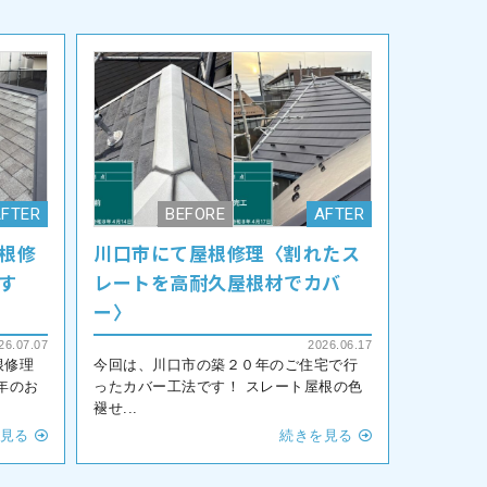
根修
川口市にて屋根修理〈割れたス
す
レートを高耐久屋根材でカバ
ー〉
26.07.07
2026.06.17
根修理
今回は、川口市の築２０年のご住宅で行
年のお
ったカバー工法です！ スレート屋根の色
褪せ...
見る
続きを見る