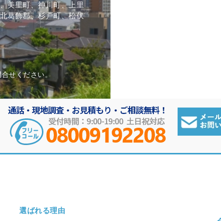
、美里町、神川町、上里
北葛飾郡、杉戸町、松伏
問合せください。
選ばれる理由