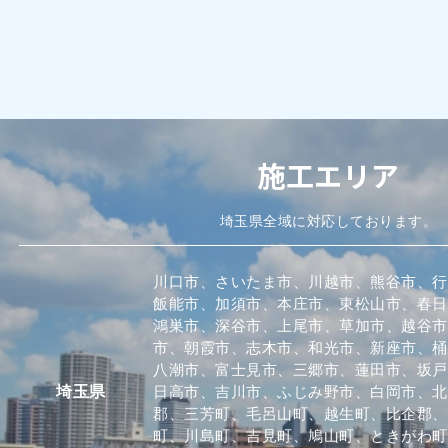
施工エリア
埼玉県全域に対応しております。
川口市、さいたま市、川越市、熊谷市、行
飯能市、加須市、本庄市、東松山市、春日
鴻巣市、深谷市、上尾市、草加市、越谷市
市、朝霞市、志木市、和光市、新座市、桶
八潮市、富士見市、三郷市、蓮田市、坂戸
日高市、吉川市、ふじみ野市、白岡市、北
埼玉県
郡、三芳町、毛呂山町、越生町、比企郡、
町、川島町、吉見町、鳩山町、ときがわ町