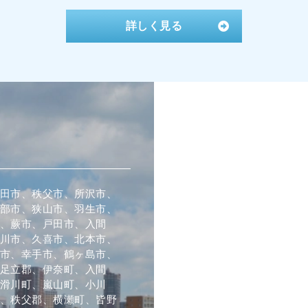
詳しく見る
田市、秩父市、所沢市、
部市、狭山市、羽生市、
、蕨市、戸田市、入間
川市、久喜市、北本市、
市、幸手市、鶴ヶ島市、
足立郡、伊奈町、入間
滑川町、嵐山町、小川
、秩父郡、横瀬町、皆野