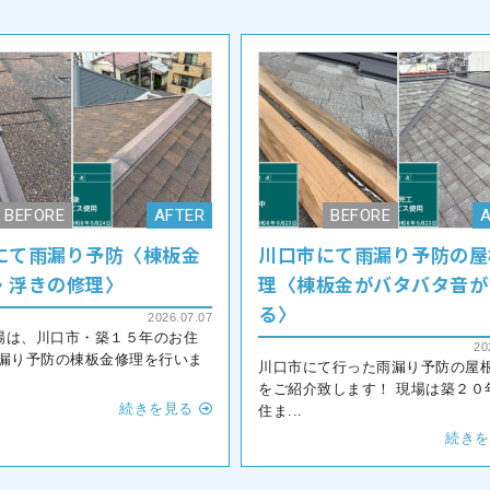
にて雨漏り予防〈棟板金
川口市にて雨漏り予防の屋
・浮きの修理〉
理〈棟板金がバタバタ音が
る〉
2026.07.07
場は、川口市・築１５年のお住
20
雨漏り予防の棟板金修理を行いま
川口市にて行った雨漏り予防の屋
をご紹介致します！ 現場は築２０
続きを見る
住ま...
続きを