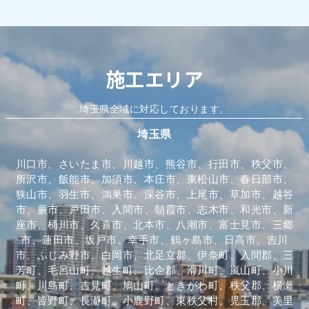
施工エリア
埼玉県全域に対応しております。
埼玉県
川口市、さいたま市、川越市、熊谷市、行田市、秩父市、
所沢市、飯能市、加須市、本庄市、東松山市、春日部市、
狭山市、羽生市、鴻巣市、深谷市、上尾市、草加市、越谷
市、蕨市、戸田市、入間市、朝霞市、志木市、和光市、新
座市、桶川市、久喜市、北本市、八潮市、富士見市、三郷
市、蓮田市、坂戸市、幸手市、鶴ヶ島市、日高市、吉川
市、ふじみ野市、白岡市、北足立郡、伊奈町、入間郡、三
芳町、毛呂山町、越生町、比企郡、滑川町、嵐山町、小川
町、川島町、吉見町、鳩山町、ときがわ町、秩父郡、横瀬
町、皆野町、長瀞町、小鹿野町、東秩父村、児玉郡、美里