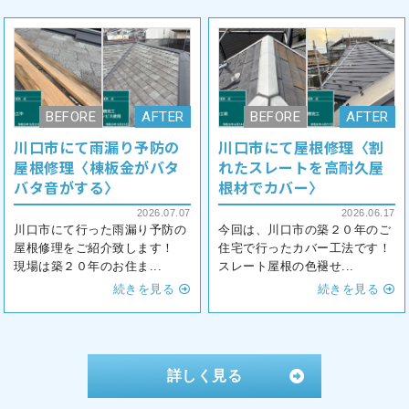
川口市にて雨漏り予防の
川口市にて屋根修理〈割
屋根修理〈棟板金がバタ
れたスレートを高耐久屋
バタ音がする〉
根材でカバー〉
2026.07.07
2026.06.17
川口市にて行った雨漏り予防の
今回は、川口市の築２０年のご
屋根修理をご紹介致します！
住宅で行ったカバー工法です！
現場は築２０年のお住ま...
スレート屋根の色褪せ...
続きを見る
続きを見る
詳しく見る