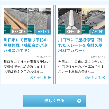
川口市にて雨漏り予防の
川口市にて屋根修理〈割
屋根修理〈棟板金がバタ
れたスレートを高耐久屋
バタ音がする〉
根材でカバー〉
2026.07.07
2026.06.17
川口市にて行った雨漏り予防の
今回は、川口市の築２０年のご
屋根修理をご紹介致します！
住宅で行ったカバー工法です！
現場は築２０年のお住ま...
スレート屋根の色褪せ...
続きを見る
続きを見る
詳しく見る