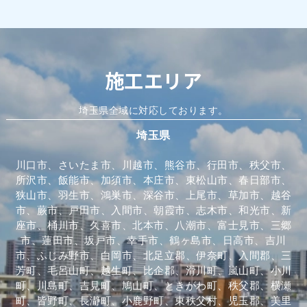
施工エリア
埼玉県全域に対応しております。
埼玉県
川口市、さいたま市、川越市、熊谷市、行田市、秩父市、
所沢市、飯能市、加須市、本庄市、東松山市、春日部市、
狭山市、羽生市、鴻巣市、深谷市、上尾市、草加市、越谷
市、蕨市、戸田市、入間市、朝霞市、志木市、和光市、新
座市、桶川市、久喜市、北本市、八潮市、富士見市、三郷
市、蓮田市、坂戸市、幸手市、鶴ヶ島市、日高市、吉川
市、ふじみ野市、白岡市、北足立郡、伊奈町、入間郡、三
芳町、毛呂山町、越生町、比企郡、滑川町、嵐山町、小川
町、川島町、吉見町、鳩山町、ときがわ町、秩父郡、横瀬
町、皆野町、長瀞町、小鹿野町、東秩父村、児玉郡、美里